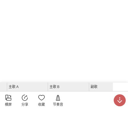
主歌 A
主歌 B
副歌





横屏
分享
收藏
节奏音
洪小万吉他教室