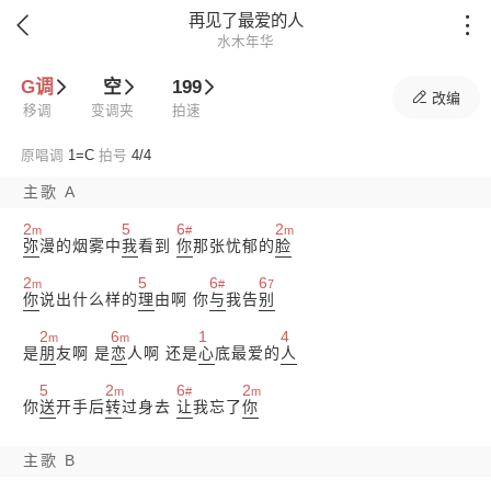
再见了最爱的人


水木年华
G调
空
199

改编
移调
变调夹
拍速
原唱调
1=
C
拍号
4/4
主歌 A
2
5
6
2
m
#
m
弥
漫的烟雾中
我
看到
你
那张忧郁的
脸
2
5
6
6
m
#
7
你
说出什么样的
理
由啊 你
与
我告
别
2
6
1
4
m
m
是
朋
友啊 是
恋
人啊 还是
心
底最爱的
人
5
2
6
2
m
#
m
你
送
开手后
转
过身去
让
我忘了
你
主歌 B