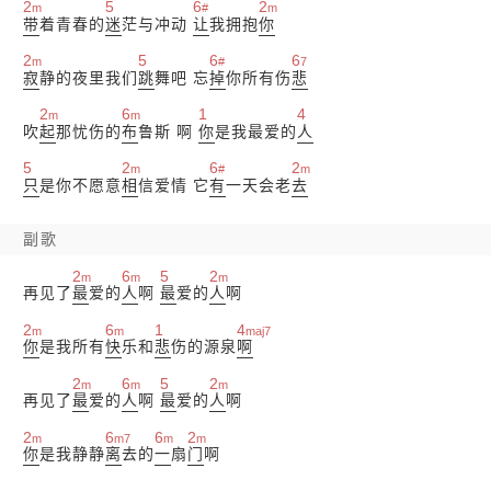
2
5
6
2
m
#
m
带
着青春的
迷
茫与冲动
让
我拥抱
你
2
5
6
6
m
#
7
寂
静的夜里我们
跳
舞吧 忘
掉
你所有伤
悲
2
6
1
4
m
m
吹
起
那忧伤的
布
鲁斯 啊
你
是我最爱的
人
5
2
6
2
m
#
m
只
是你不愿意
相
信爱情 它
有
一天会老
去
副歌
2
6
5
2
m
m
m
再见了
最
爱的
人
啊
最
爱的
人
啊
2
6
1
4
m
m
maj7
你
是我所有
快
乐和
悲
伤的源泉
啊
2
6
5
2
m
m
m
再见了
最
爱的
人
啊
最
爱的
人
啊
2
6
6
2
m
m7
m
m
你
是我静静
离
去的
一
扇
门
啊