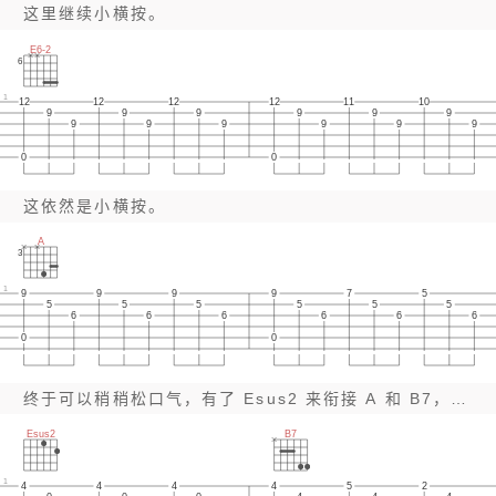
这里继续小横按。
E6-2
6
1
12
12
12
12
11
10
9
9
9
9
9
9
9
9
9
9
9
9
0
0
这依然是小横按。
A
3
1
9
9
9
9
7
5
5
5
5
5
5
5
6
6
6
6
6
6
0
0
终于可以稍稍松口气，有了 Esus2 来衔接 A 和 B7，指法更加流畅。其实还有一个版本，难一点，直接从 A 到 B7.
Esus2
B7
1
4
4
4
4
5
2