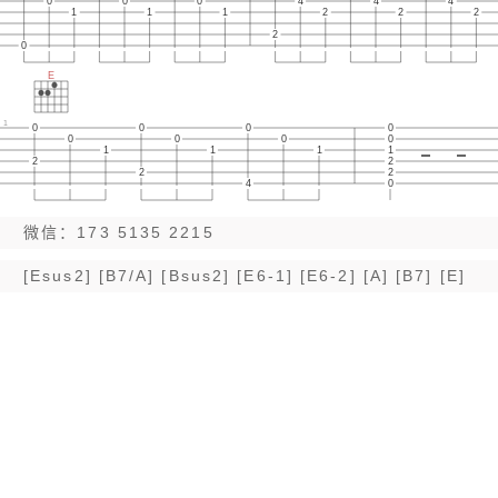
0
0
0
4
4
4
1
1
1
2
2
2
2
0
E
1
0
0
0
0
0
0
0
0
1
1
1
1
2
2
2
2
4
0
微信：173 5135 2215
[Esus2] [B7/A] [Bsus2] [E6-1] [E6-2] [A] [B7] [E]