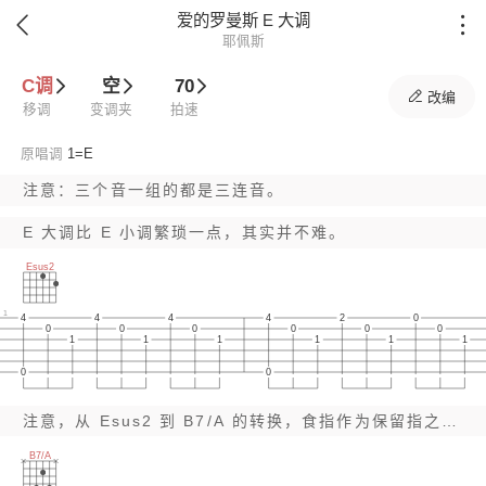
爱的罗曼斯 E 大调


耶佩斯
C调
空
70

改编
移调
变调夹
拍速
原唱调
1=
E
注意：三个音一组的都是三连音。
E 大调比 E 小调繁琐一点，其实并不难。
Esus2
1
4
4
4
4
2
0
0
0
0
0
0
0
1
1
1
1
1
1
0
0
注意，从 Esus2 到 B7/A 的转换，食指作为保留指之后，变得很简单。
B7/A