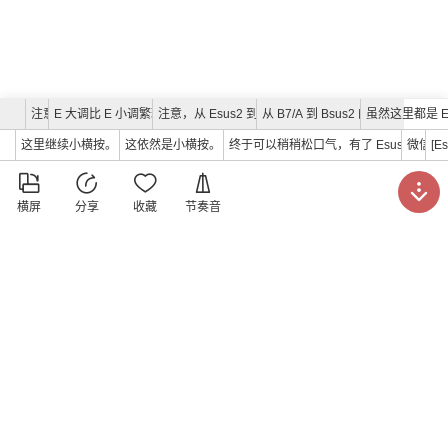
注意：三个音一组的都是三连音。
E 大调比 E 小调繁琐一点，其实并不难。
注意，从 Esus2 到 B7/A 的转换，食指作为保留指
从 B7/A 到 Bsus2 的转换，B
虽然这里都是 
这里继续小横按。
这依然是小横按。
终于可以稍稍松口气，有了 Esus2 来衔接
微信：17
[Es





横屏
分享
收藏
节奏音
洪小万吉他教室
发表于
2018年8月15日
曲谱打分
(暂无打分)





请打分