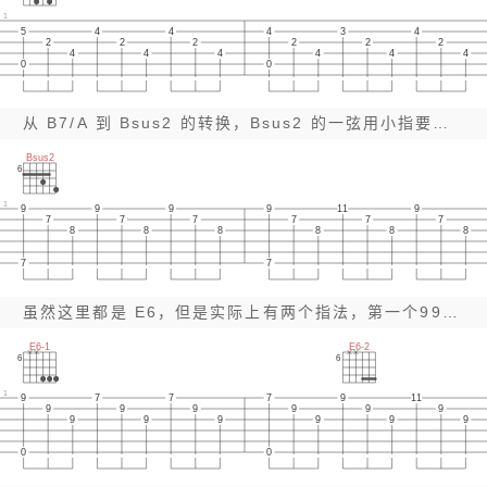
1
5
4
4
4
3
4
2
2
2
2
2
2
4
4
4
4
4
4
0
0
从 B7/A 到 Bsus2 的转换，Bsus2 的一弦用小指要比无名指流畅。
Bsus2
6
1
9
9
9
9
11
9
7
7
7
7
7
7
8
8
8
8
8
8
7
7
虽然这里都是 E6，但是实际上有两个指法，第一个999是中指，无名指，小指，在第二的999换成小横按。
E6-1
E6-2
6
6
1
9
7
7
7
9
11
9
9
9
9
9
9
9
9
9
9
9
9
0
0