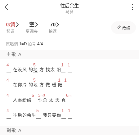
往后余生


马良
G调
空
70

改编
移调
变调夹
拍速
原唱调
1=
D
拍号
4/4
主歌 A
4
5
1
1
在没风 的
地
方 找太 阳
4
5
1
1
在你冷 的
地
方 做 暖
阳
4
5
3
6
m7
m
人事纷纷
你
总 太 天 真
4
5
1
1
往后的余生
我只要你
副歌 A