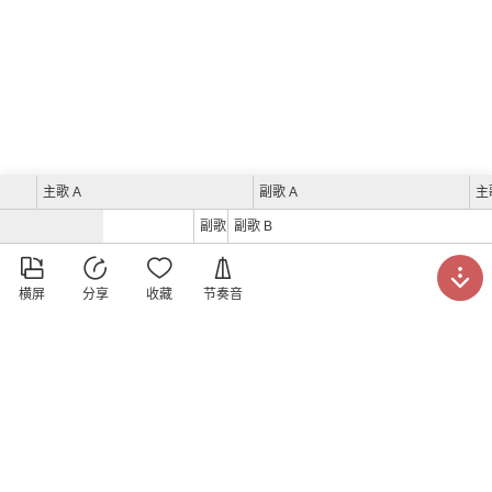
主歌 A
副歌 A
主
副歌 A
副歌 B





横屏
分享
收藏
节奏音
洪小万吉他教室
发表于
2018年8月14日
曲谱打分
(暂无打分)





请打分