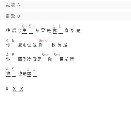
副歌 A
副歌 B
6
5
1
1
m
往 后 余
生
冬 雪 是
你
春 华 是
4
5
6
6
m
m
你
夏雨也 是
你
秋 黄 是
4
5
3
3
m7
m7
你
四季冷 暖是
你
目光 所
4
5
1
1
致
也是
你