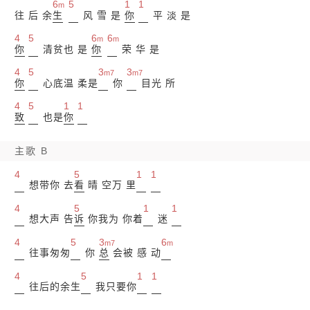
6
5
1
1
m
往 后 余
生
风 雪 是
你
平 淡 是
4
5
6
6
m
m
你
清贫也 是
你
荣 华 是
4
5
3
3
m7
m7
你
心底温 柔是
你
目光 所
4
5
1
1
致
也是
你
主歌 B
4
5
1
1
想带你 去
看
晴 空万 里
4
5
1
1
想大声 告
诉
你我为 你着
迷
4
5
3
6
m7
m
往事匆匆
你
总
会被 感 动
4
5
1
1
往后的余生
我只要你