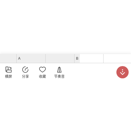
A
B





横屏
分享
收藏
节奏音
洪小万吉他教室
发表于
2019年3月20日
曲谱打分
(暂无打分)





请打分