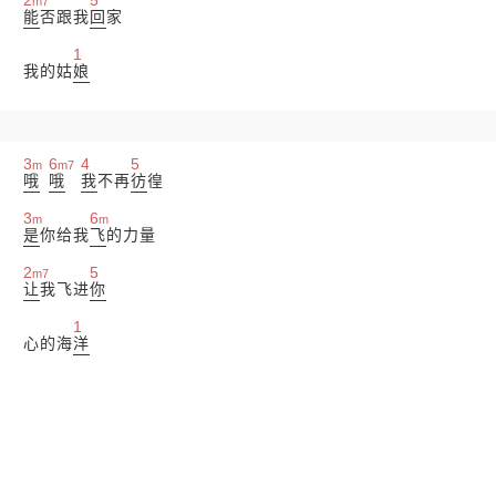
m7
能
否跟我
回
家
1
我的姑
娘
3
6
4
5
m
m7
哦
哦
我
不再
彷
徨
3
6
m
m
是
你给我
飞
的力量
2
5
m7
让
我飞进
你
1
心的海
洋