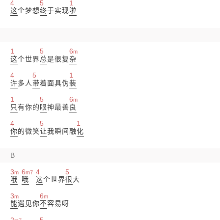
4
5
1
这
个梦想
终
于实现
啦
1
5
6
m
这
个世界
总
是很复
杂
4
5
1
许
多人
带
着面具伪
装
1
5
6
m
只
有你的
眼
神最善
良
4
5
1
你
的微笑
让
我瞬间融
化
B
3
6
4
5
m
m7
哦
哦
这
个世界
很
大
3
6
m
m
能
遇见你
不
容易呀
2
5