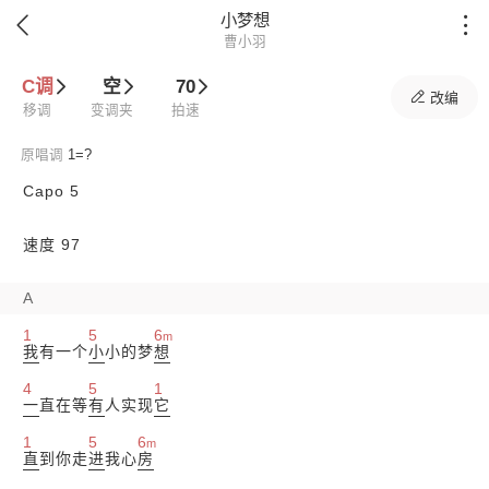
小梦想


曹小羽
C调
空
70

改编
移调
变调夹
拍速
原唱调
1=
?
Capo 5
速度 97
A
1
5
6
m
我
有一个
小
小的梦
想
4
5
1
一
直在等
有
人实现
它
1
5
6
m
直
到你走
进
我心
房