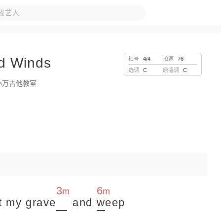
d Winds
拍号
4/4
拍速
76
艾影
梁静茹
南山南
选调
C
原唱调
C
名字
张震岳
孙燕姿
晴天
小万吉他教室
你
许嵩
李荣浩
陶喆
安河桥
毛不易
红色高跟鞋
3
6
m
m
t my grave
and
w
eep