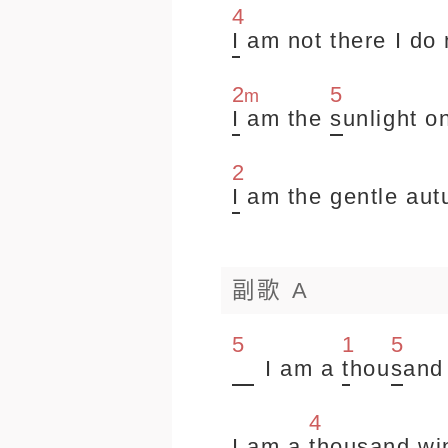
4
I
am not there I do
2
5
m
I
am the
s
unlight o
2
I
am the gentle au
副歌 A
5
1
5
I am a
t
hou
s
an
4
I am a
t
housand wi