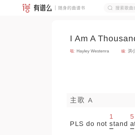


随身的曲谱书
热门搜索
I Am A Thousan
李健
程
刻在我心底的
Hayley Westenra
洪
唱:
编:
我是真的爱上
陈奕迅
主歌 A
1
5
PLS do not
s
tand
a