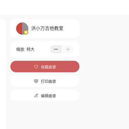
洪小万吉他教室
缩放:
特大



收藏曲谱

打印曲谱

编辑曲谱