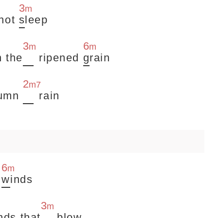
3
m
 not
s
leep
3
6
m
m
n the
ripened
g
rain
2
m7
tumn
rain
6
m
d
w
inds
3
m
nds that
blow