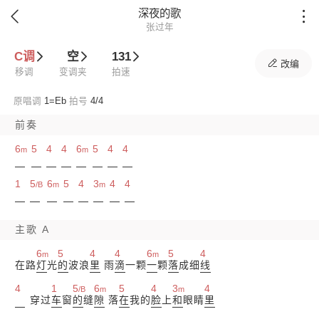
深夜的歌


张过年
C调
空
131

改编
移调
变调夹
拍速
原唱调
1=
Eb
拍号
4/4
前奏
6
5
4
4
6
5
4
4
m
m
1
5
6
5
4
3
4
4
/B
m
m
主歌 A
6
5
4
4
6
5
4
m
m
在路
灯
光
的
波浪
里
雨
滴
一颗
一
颗
落
成细
线
4
1
5
6
5
4
3
4
/B
m
m
穿过
车
窗
的
缝
隙
落
在
我的
脸
上
和
眼睛
里