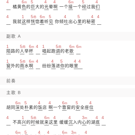
4
6
5
4
4
6
5
4
m
m
橘黄
色
的
巨
大的
光
晕
啊
一个
接
一个
经
过我
们
4
1
5
6
5
4
5
4
4
/B
m
我就
这
样
恍
惚
着
听
见
你倾
吐
出心
里
的秘
密
副歌 A
1
5
6
4
1
5
6
6
/B
m
/B
m
m
陌
路的
人
举
杯
唱
起跑
调
的老
歌
1
5
6
4
4
5
4
4
/B
m
窗
外的
雨
水
啊
纷纷
落
进
你
的眼
里
前奏
主歌 B
6
5
4
4
6
5
4
m
m
胡同
深
处
朴
素的
饭
店
啊
一个
靠
窗的
安
全座
位
4
1
5
6
4
4
3
4
4
/B
m
m
不高
兴
的
时
候就
来
这
里
缓缓
沉
入内
心
的湖
底
6
5
4
4
6
3
4
m
m
m