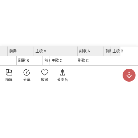
前奏
主歌 A
副歌 A
前奏
主歌 B
副歌 B
前奏
主歌 C
副歌 C





横屏
分享
收藏
节奏音
洪小万吉他教室
发表于
2019年2月7日
曲谱打分
1.0
(
1
)





请打分