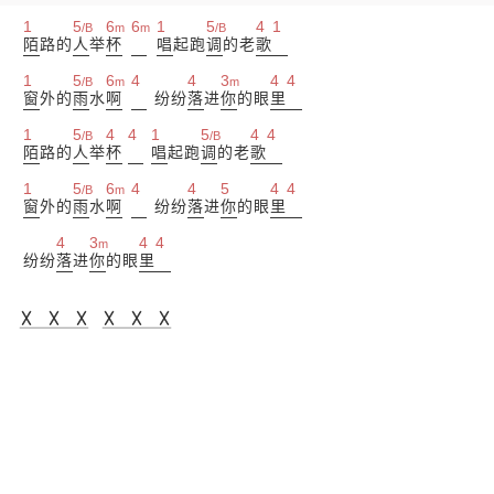
1
5
6
6
1
5
4
1
/B
m
m
/B
陌
路的
人
举
杯
唱
起跑
调
的老
歌
1
5
6
4
4
3
4
4
/B
m
m
窗
外的
雨
水
啊
纷纷
落
进
你
的眼
里
1
5
4
4
1
5
4
4
/B
/B
陌
路的
人
举
杯
唱
起跑
调
的老
歌
1
5
6
4
4
5
4
4
/B
m
窗
外的
雨
水
啊
纷纷
落
进
你
的眼
里
4
3
4
4
m
纷纷
落
进
你
的眼
里