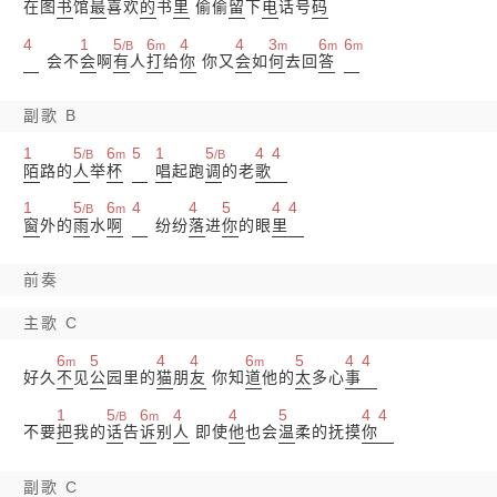
在图
书
馆
最
喜欢
的
书
里
偷偷
留
下
电
话号
码
4
1
5
6
4
4
3
6
6
/B
m
m
m
m
会不
会
啊
有
人
打
给
你
你又
会
如
何
去回
答
副歌 B
1
5
6
5
1
5
4
4
/B
m
/B
陌
路的
人
举
杯
唱
起跑
调
的老
歌
1
5
6
4
4
5
4
4
/B
m
窗
外的
雨
水
啊
纷纷
落
进
你
的眼
里
前奏
主歌 C
6
5
4
4
6
5
4
4
m
m
好久
不
见
公
园里的
猫
朋
友
你知
道
他的
太
多心
事
1
5
6
4
4
5
4
4
/B
m
不要
把
我的
话
告
诉
别
人
即使
他
也会
温
柔的抚摸
你
副歌 C