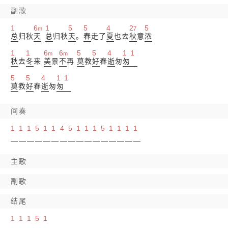
副歌
1
6
1
5
5
4
2
5
m
7
总
归秋
天
总
归秋
天
。
春
走了
夏
也去
秋
意
浓
1
1
6
6
5
5
4
1
1
m
m
秋
去
冬
来
美
景
不
再
莫
教
好
春
逝
匆
匆
5
5
4
1
1
莫
教
好
春
逝
匆
匆
间奏
1
1
1
5
1
1
4
5
1
1
1
5
1
1
1
1
主歌
副歌
结尾
1
1
1
5
1