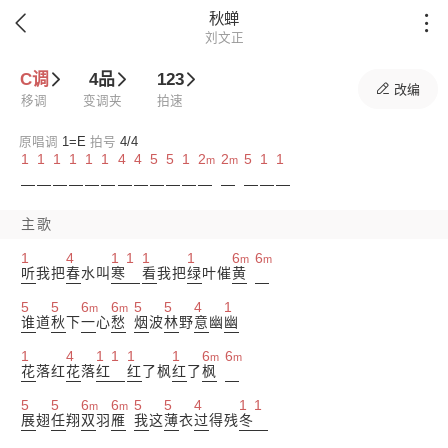
秋蝉


刘文正
C调
4品
123

改编
移调
变调夹
拍速
原唱调
1=
E
拍号
4/4
1
1
1
1
1
1
4
4
5
5
1
2
2
5
1
1
m
m
主歌
1
4
1
1
1
1
6
6
m
m
听
我把
春
水叫
寒
看
我把
绿
叶催
黄
5
5
6
6
5
5
4
1
m
m
谁
道
秋
下
一
心
愁
烟
波
林
野
意
幽
幽
1
4
1
1
1
1
6
6
m
m
花
落红
花
落
红
红
了枫
红
了
枫
5
5
6
6
5
5
4
1
1
m
m
展
翅
任
翔
双
羽
雁
我
这
薄
衣
过
得残
冬