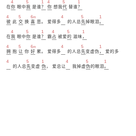
4
5
1
4
5
1
在
你
眼中
我
是谁
？
你
想我
代
替谁
？
4
5
6
4
5
1
m
彼
此
交
换
喜
悲。 爱得多
的人总
先
掉眼泪
。
4
5
1
4
5
1
在
我
眼中
你
是谁
？
霸
占
被爱
的
滋味
，
4
5
6
4
5
1
m
拥
抱
让
你
好
累。 爱得多
的人总
先
变虚伪
，
爱的多
4
5
1
4
5
1
的人总
先
变虚
伪
， 爱总让
我掉虚
伪
的眼泪
。