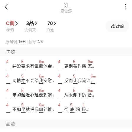
谁


廖俊涛
C调
3品
70

改编
移调
变调夹
拍速
原唱调
1=
Eb
拍号
4/4
主歌
4
5
6
4
5
6
m
m
并没
要
求有谁
能
体会，
更别
善
作慈
悲
。
4
5
6
4
5
6
m
m
同情
才
不会给
我
安慰，
反而
让
我流泪
。
4
5
6
4
5
6
m
m
走的
越
近心越
像
刺猬，
从未
卸
下防
备
。
4
5
6
4
5
1
m
不如
早
就把我
向
外推，
彻
底
粉
碎
。
副歌