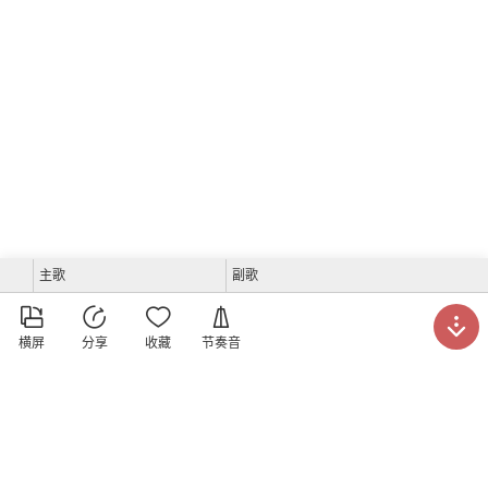
主歌
副歌





横屏
分享
收藏
节奏音
洪小万吉他教室
发表于
2018年8月4日