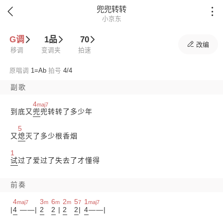
兜兜转转


小京东
G调
1品
70

改编
移调
变调夹
拍速
原唱调
1=
Ab
拍号
4/4
副歌
4
maj7
到底又
兜
兜转转了多少年
5
又
熄
灭了多少根香烟
1
试
过了爱过了失去了才懂得
前奏
4
3
6
2
5
1
maj7
m
m
m
7
maj7
|
4
——|
2
2
|
2
2
|
4
——|