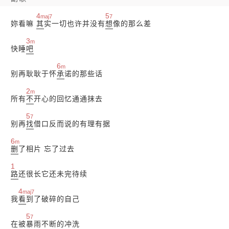
4
5
maj7
7
妳看嘛
其
实一切也许并没有
想
像的那么差
3
m
快睡
吧
6
m
别再耿耿于怀
承
诺的那些话
2
m
所有
不
开心的回忆通通抹去
5
7
别再
找
借口反而说的有理有据
6
m
删
了相片 忘了过去
1
路
还很长它还未完待续
4
maj7
我
看
到了破碎的自己
5
7
在被
暴
雨不断的冲洗