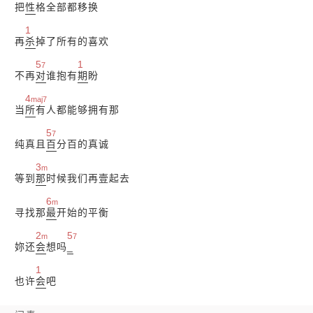
把
性
格全部都移换
1
再
杀
掉了所有的喜欢
5
1
7
不再
对
谁抱有
期
盼
4
maj7
当
所
有人都能够拥有那
5
7
纯真且
百
分百的真诚
3
m
等到
那
时候我们再壹起去
6
m
寻找那
最
开始的平衡
2
5
m
7
妳还
会
想吗
_
1
也许
会
吧