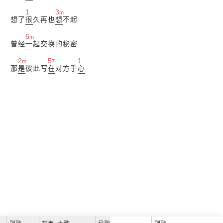
1
3
m
想了
很
久再也
想
不起
6
m
曾经
一
起交换的秘密
2
5
1
m
7
那
是
彼此写
在
对方手
心