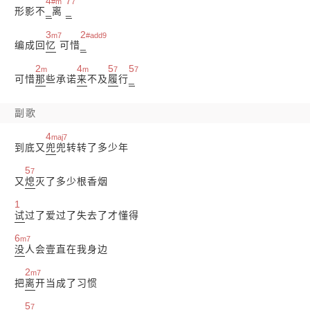
4
7
#m
7
形影不
_
离
_
3
2
m7
#add9
编成回
忆
可惜
_
2
4
5
5
m
m
7
7
可惜
那
些承诺
来
不及
履
行
_
副歌
4
maj7
到底又
兜
兜转转了多少年
5
7
又
熄
灭了多少根香烟
1
试
过了爱过了失去了才懂得
6
m7
没
人会壹直在我身边
2
m7
把
离
开当成了习惯
5
7