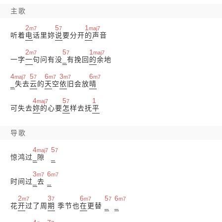
主歌
2
5
1
m7
7
maj7
听着
电
话里妳
说
要分开
的
声音
2
5
1
m7
7
maj7
一字
一
句问有没
_
有挽回
的
余地
4
5
6
3
6
maj7
7
m7
m7
m7
_
失去
云
的
天
空
依
旧会放
晴
4
5
1
maj7
7
可失去
妳
的心要
怎
样去抚
平
导歌
4
5
maj7
7
惊鸿过
_
隙
_
3
6
m7
m7
时间过
_
去
_
2
3
6
5
6
m7
7
m7
7
m7
花
开
过了周
期
季节也
在
更替
_
_