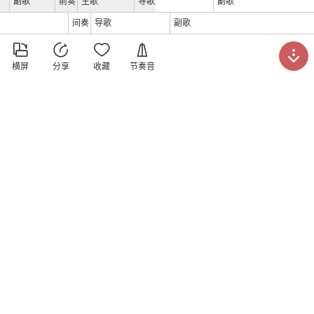
副歌
前奏
主歌
导歌
副歌
间奏
导歌
副歌





横屏
分享
收藏
节奏音
深
发表于
2024年1月14日
曲谱打分
5.0
(
1
)





请打分
手中有谱 心中才有谱