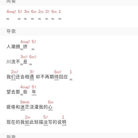
间奏
4
5
3
6
2
3
6
1
maj7
7
m
m
m
7
m
_
_
_
_
_
_
_
_
导歌
4
5
maj7
7
人潮拥
_
挤
_
3
6
m7
m7
川流不
_
息
_
2
3
6
1
m7
7
m7
我
们
还会相
遇
却不再期
待
回应
_
4
5
maj7
7
望去那
_
些
年
6
6
#m6
m
疲倦和
迷
茫浇灌我的
心
2
5
1
m
7
现在的我
如
此轻描
淡
写的说
明
副歌