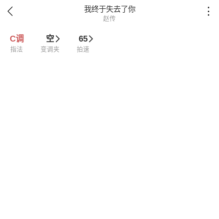
我终于失去了你


赵传
C调
空
65
指法
变调夹
拍速