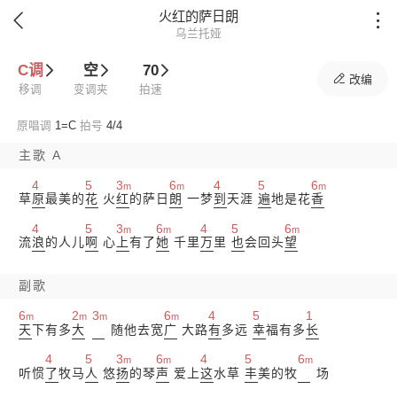
火红的萨日朗


乌兰托娅
C调
空
70

改编
移调
变调夹
拍速
原唱调
1=
C
拍号
4/4
主歌 A
4
5
3
6
4
5
6
m
m
m
草
原
最美的
花
火
红
的萨日
朗
一梦
到
天涯
遍
地是花
香
4
5
3
6
4
5
6
m
m
m
流
浪
的人儿
啊
心
上
有了
她
千里
万
里
也
会回头
望
副歌
6
2
3
6
4
5
1
m
m
m
m
天
下有多
大
随他去宽
广
大路
有
多远
幸
福有多
长
4
5
3
6
4
5
6
m
m
m
听惯
了
牧马
人
悠
扬
的琴
声
爱上
这
水草
丰
美的牧
场