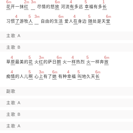
6
2
3
6
4
5
1
m
m
m
m
花
开一抹
红
尽情的怒
放
河流
有
多远
幸
福有多
长
4
5
3
6
4
5
6
m
m
m
习惯
了
游牧
人
自由的生
活
爱人
在
身边
随
处是天
堂
主歌 A
主歌 B
4
5
3
6
4
5
6
m
m
m
草
原
最美的
花
火
红
的萨日
朗
火一
样
热烈
火
一样奔
放
4
5
3
6
4
5
6
m
m
m
痴
情
的人儿
啊
心
上
有了
她
有种
幸
福
叫
地久天
长
副歌
主歌 A
主歌 B
主歌 A