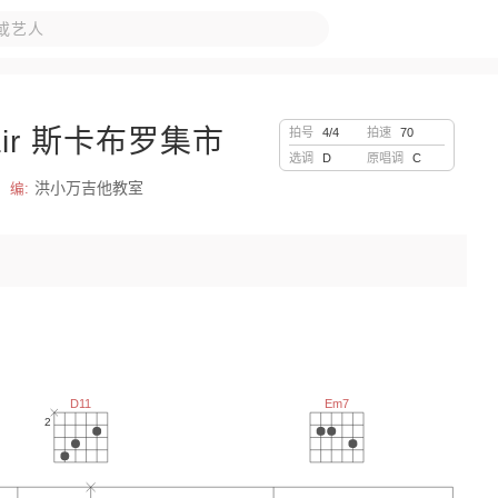
 Fair 斯卡布罗集市
拍号
4/4
拍速
70
山南
故乡
方大同
陈粒
选调
D
原唱调
C
马斑马
晴天
毛不易
张学友
洪小万吉他教室
编:
我是真的爱上你
赵雷
许嵩
eyond
D11
Em7
2