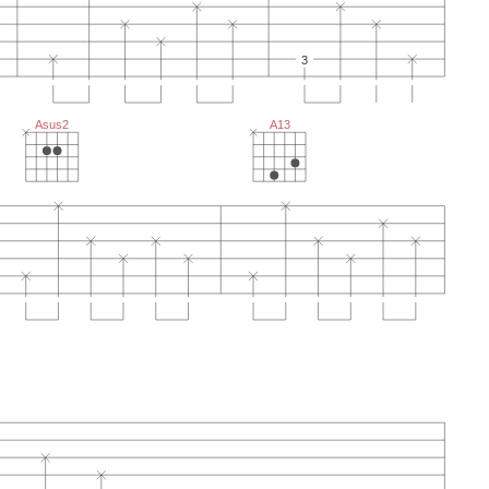
3
Asus2
A13