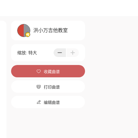
洪小万吉他教室
缩放:
特大



收藏曲谱

打印曲谱

编辑曲谱