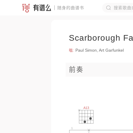


随身的曲谱书
热门搜索
Scarborough
梁博
南
王杰
斑
Paul Simon, Art Garfunkel
唱:
李宗盛
前奏
周杰伦
b
A13
1