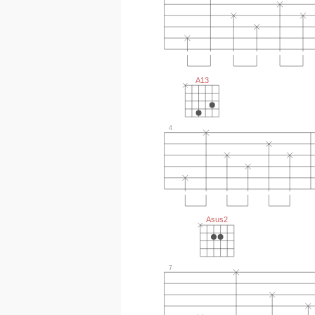
A13
4
Asus2
7