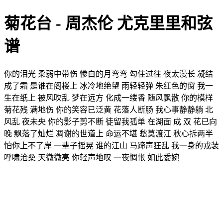
菊花台 - 周杰伦 尤克里里和弦
谱
你的泪光 柔弱中带伤 惨白的月弯弯 勾住过往 夜太漫长 凝结
成了霜 是谁在阁楼上 冰冷地绝望 雨轻轻弹 朱红色的窗 我一
生在纸上 被风吹乱 梦在远方 化成一缕香 随风飘散 你的模样
菊花残 满地伤 你的笑容已泛黄 花落人断肠 我心事静静躺 北
风乱 夜未央 你的影子剪不断 徒留我孤单 在湖面 成 双 花已向
晚 飘落了灿烂 凋谢的世道上 命运不堪 愁莫渡江 秋心拆两半
怕你上不了岸 一辈子摇晃 谁的江山 马蹄声狂乱 我一身的戎装
呼啸沧桑 天微微亮 你轻声地叹 一夜惆怅 如此委婉